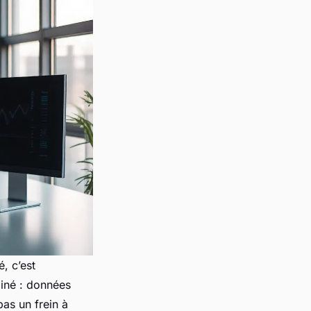
, c’est
miné : données
as un frein à