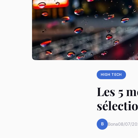
HIGH TECH
Les 5 m
sélecti
B
Bona
08/07/20