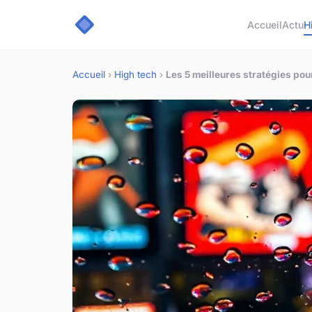
Accueil
Actu
H
Accueil
›
High tech
›
Les 5 meilleures stratégies pou