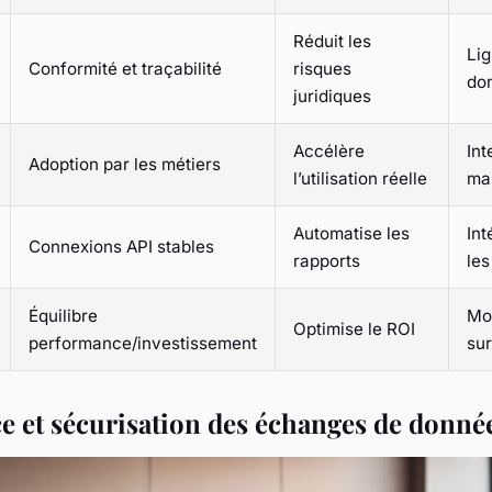
Réduit les
Li
Conformité et traçabilité
risques
don
juridiques
Accélère
Int
Adoption par les métiers
l’utilisation réelle
ma
Automatise les
Int
Connexions API stables
rapports
les
Équilibre
Mo
Optimise le ROI
performance/investissement
su
 et sécurisation des échanges de donné