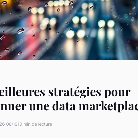
eilleures stratégies pour
onner une data marketpla
26 08:19
10 min de lecture