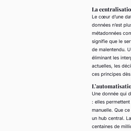
La centralisati
Le cœur d’une dat
données n’est plus
métadonnées compl
signifie que le s
de malentendu. Un
éliminant les int
actuelles, les dé
ces principes dès
L’automatisatio
Une donnée qui do
: elles permettent
manuelle. Que ce 
un hub central. La
centaines de mill