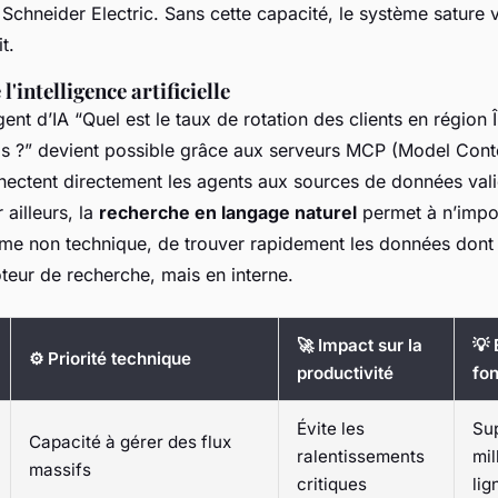
chneider Electric. Sans cette capacité, le système sature vi
t.
l'intelligence artificielle
nt d’IA “Quel est le taux de rotation des clients en région 
is ?” devient possible grâce aux serveurs MCP (Model Cont
ectent directement les agents aux sources de données valid
 ailleurs, la
recherche en langage naturel
permet à n’impo
me non technique, de trouver rapidement les données dont i
eur de recherche, mais en interne.
🚀 Impact sur la
💡
⚙️ Priorité technique
productivité
fon
Évite les
Su
Capacité à gérer des flux
ralentissements
mil
massifs
critiques
lig