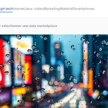
igh tech
Internet
Jeux-video
Marketing
Matériel
Smartphones
r sélectionner une data marketplace