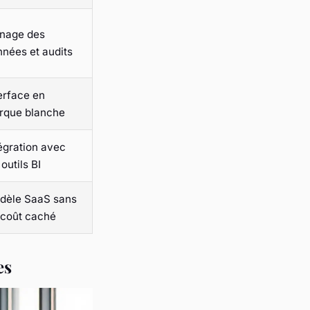
gnage des
nées et audits
erface en
rque blanche
égration avec
 outils BI
dèle SaaS sans
rcoût caché
es