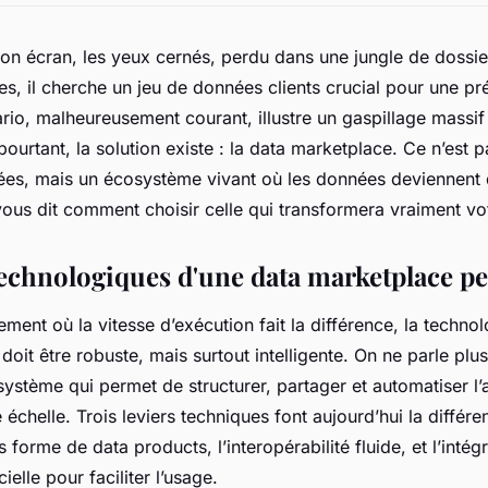
son écran, les yeux cernés, perdu dans une jungle de doss
s, il cherche un jeu de données clients crucial pour une pr
rio, malheureusement courant, illustre un gaspillage massi
urtant, la solution existe : la data marketplace. Ce n’est p
ées, mais un écosystème vivant où les données deviennent 
vous dit comment choisir celle qui transformera vraiment vo
 technologiques d'une data marketplace p
ent où la vitesse d’exécution fait la différence, la technol
oit être robuste, mais surtout intelligente. On ne parle plu
système qui permet de structurer, partager et automatiser l
chelle. Trois leviers techniques font aujourd’hui la différen
s forme de data products, l’interopérabilité fluide, et l’intég
icielle pour faciliter l’usage.