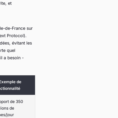
te, et
Île-de-France sur
ext Protocol).
ées, évitant les
rte quel
l a besoin -
 Exemple de
ctionnalité
pport de 350
lions de
nes/jour