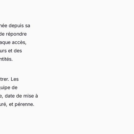
nnée depuis sa
t de répondre
haque accès,
urs et des
tités.
trer. Les
quipe de
e, date de mise à
uré, et pérenne.