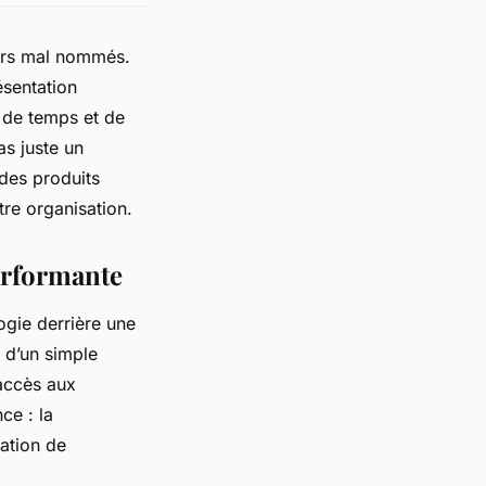
iers mal nommés.
ésentation
f de temps et de
as juste un
des produits
tre organisation.
erformante
ogie derrière une
s d’un simple
’accès aux
ce : la
ration de