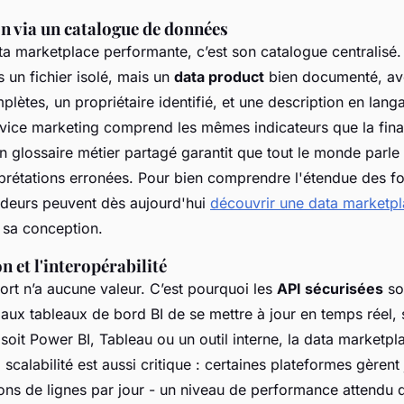
on via un catalogue de données
a marketplace performante, c’est son catalogue centralisé
 un fichier isolé, mais un
data product
bien documenté, av
ètes, un propriétaire identifié, et une description en lang
ervice marketing comprend les mêmes indicateurs que la fina
 glossaire métier partagé garantit que tout le monde parle
erprétations erronées. Pour bien comprendre l'étendue des fo
cideurs peuvent dès aujourd'hui
découvrir une data marketp
 sa conception.
n et l'interopérabilité
rt n’a aucune valeur. C’est pourquoi les
API sécurisées
so
 aux tableaux de bord BI de se mettre à jour en temps réel, 
soit Power BI, Tableau ou un outil interne, la data marketp
 scalabilité est aussi critique : certaines plateformes gèrent
ions de lignes par jour - un niveau de performance attendu