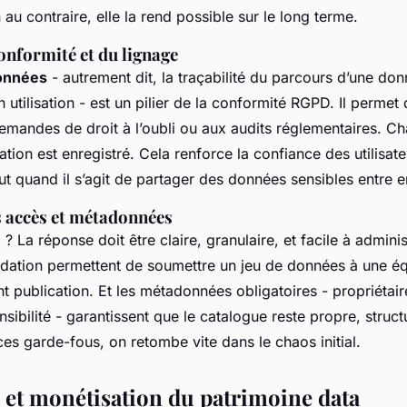
n au contraire, elle la rend possible sur le long terme.
conformité et du lignage
données
- autrement dit, la traçabilité du parcours d’une do
 utilisation - est un pilier de la conformité RGPD. Il perme
mandes de droit à l’oubli ou aux audits réglementaires. C
ion est enregistré. Cela renforce la confiance des utilisate
ut quand il s’agit de partager des données sensibles entre en
s accès et métadonnées
 ? La réponse doit être claire, granulaire, et facile à adminis
idation permettent de soumettre un jeu de données à une é
 publication. Et les métadonnées obligatoires - propriétair
nsibilité - garantissent que le catalogue reste propre, struct
ces garde-fous, on retombe vite dans le chaos initial.
n et monétisation du patrimoine data