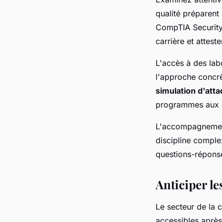
qualité préparent
CompTIA Security+
carrière et attes
L'accès à des labo
l'approche concr
simulation d'att
programmes aux é
L'accompagnement
discipline comple
questions-réponse
Anticiper le
Le secteur de la 
accessibles après