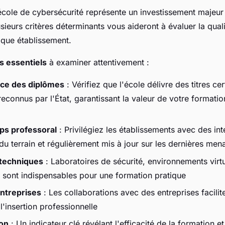
école de cybersécurité représente un investissement majeur
sieurs critères déterminants vous aideront à évaluer la quali
aque établissement.
s essentiels
à examiner attentivement :
ce des diplômes
: Vérifiez que l'école délivre des titres ce
econnus par l'État, garantissant la valeur de votre formatio
rps professoral
: Privilégiez les établissements avec des in
 du terrain et régulièrement mis à jour sur les dernières men
techniques
: Laboratoires de sécurité, environnements virtua
 sont indispensables pour une formation pratique
entreprises
: Les collaborations avec des entreprises facilite
 l'insertion professionnelle
ion
: Un indicateur clé révélant l'efficacité de la formation e