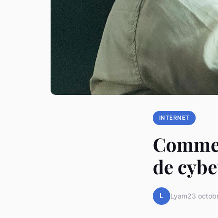
INTERNET
Comment
de cybe
L
Lyam
23 octob