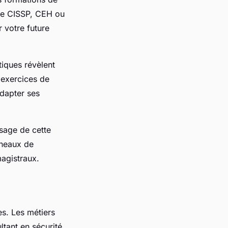
mme CISSP, CEH ou
 votre future
tiques révèlent
 exercices de
adapter ses
sage de cette
éneaux de
magistraux.
es. Les métiers
ltant en sécurité,