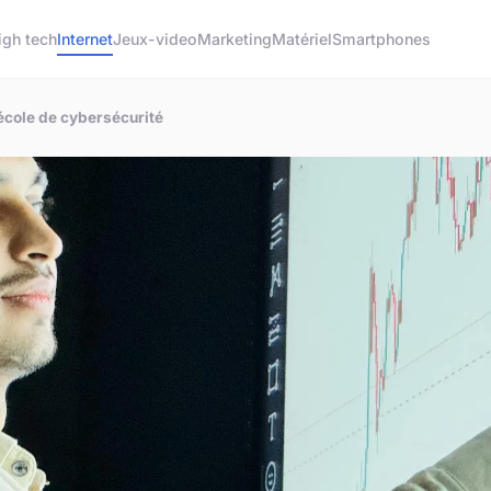
igh tech
Internet
Jeux-video
Marketing
Matériel
Smartphones
école de cybersécurité